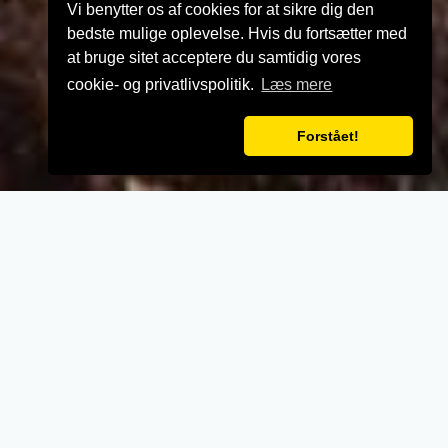
Vi benytter os af cookies for at sikre dig den
bedste mulige oplevelse. Hvis du fortsætter med
at bruge sitet acceptere du samtidig vores
cookie- og privatlivspolitik.
Læs mere
Forstået!
VELKOMMEN TIL
Pizza Capri
- Når vi laver mad til vores kunder, lægger vi
vægt på kvalitet, service og renlighed.
- Stort udvalg i lækre oplevelser for ganen.
- Udsøgte råvarer og en nænsom stræben
efter det perfekte sikrer en oplevelse udover