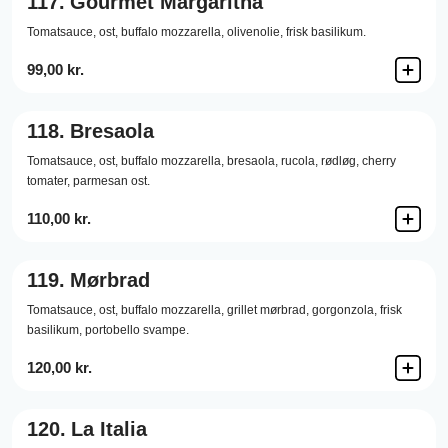
117.
Gourmet Margaritha
Tomatsauce,
ost,
buffalo mozzarella,
olivenolie,
frisk basilikum.
99,00 kr.
118.
Bresaola
Tomatsauce,
ost,
buffalo mozzarella,
bresaola,
rucola,
rødløg,
cherry
tomater,
parmesan ost.
110,00 kr.
119.
Mørbrad
Tomatsauce,
ost,
buffalo mozzarella,
grillet mørbrad,
gorgonzola,
frisk
basilikum,
portobello svampe.
120,00 kr.
120.
La Italia